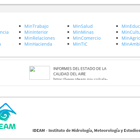
MinTrabajo
MinSalud
MinEduc
ncia
MinInterior
MinMinas
MinCult
MinRelaciones
MinComercio
MinAgric
a
MinHacienda
MinTIC
MinAmbi
INFORMES DEL ESTADO DE LA
CALIDAD DEL AIRE
https://www.ideam.gov.co/sala-
de-prensa/informes/Estado-de-la-
calidad-del-aire
IDEAM - Instituto de Hidrología, Meteorología y Estudio