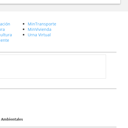
ación
MinTransporte
ura
MinVivienda
ultura
Urna Virtual
ente
s Ambientales