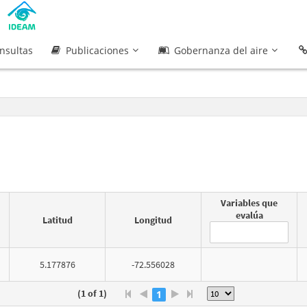
nsultas
Publicaciones
Gobernanza del aire
Variables que
evalúa
Latitud
Longitud
5.177876
-72.556028
(1 of 1)
1