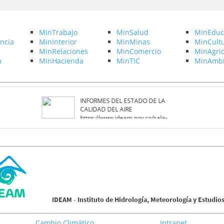
MinTrabajo
MinSalud
MinEduc
ncia
MinInterior
MinMinas
MinCult
MinRelaciones
MinComercio
MinAgric
a
MinHacienda
MinTIC
MinAmbi
INFORMES DEL ESTADO DE LA
CALIDAD DEL AIRE
https://www.ideam.gov.co/sala-
de-prensa/informes/Estado-de-la-
calidad-del-aire
IDEAM - Instituto de Hidrología, Meteorología y Estudio
Cambio Climático
Intranet