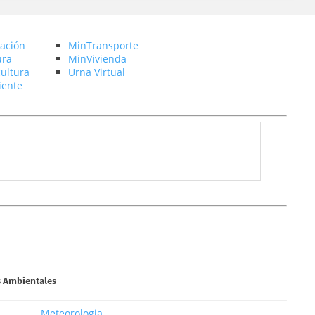
ación
MinTransporte
ura
MinVivienda
ultura
Urna Virtual
ente
s Ambientales
Meteorologia