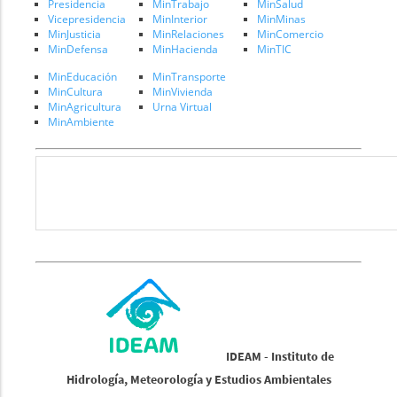
Presidencia
MinTrabajo
MinSalud
Vicepresidencia
MinInterior
MinMinas
MinJusticia
MinRelaciones
MinComercio
MinDefensa
MinHacienda
MinTIC
MinEducación
MinTransporte
MinCultura
MinVivienda
MinAgricultura
Urna Virtual
MinAmbiente
IDEAM - Instituto de
Hidrología, Meteorología y Estudios Ambientales