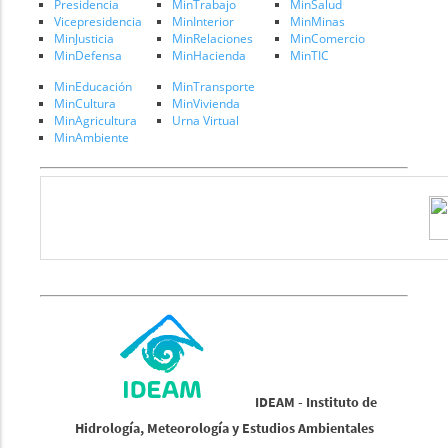
Presidencia
MinTrabajo
MinSalud
Vicepresidencia
MinInterior
MinMinas
MinJusticia
MinRelaciones
MinComercio
MinDefensa
MinHacienda
MinTIC
MinEducación
MinTransporte
MinCultura
MinVivienda
MinAgricultura
Urna Virtual
MinAmbiente
IDEAM - Instituto de
Hidrología, Meteorología y Estudios Ambientales