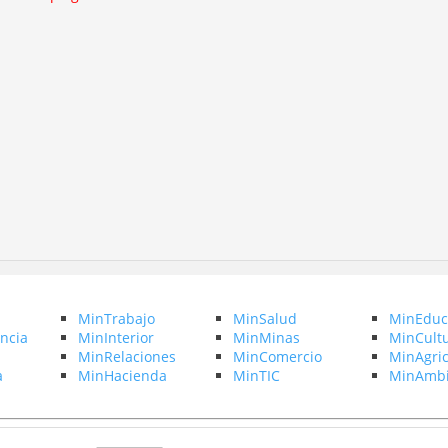
MinTrabajo
MinSalud
MinEduc
ncia
MinInterior
MinMinas
MinCult
MinRelaciones
MinComercio
MinAgric
a
MinHacienda
MinTIC
MinAmbi