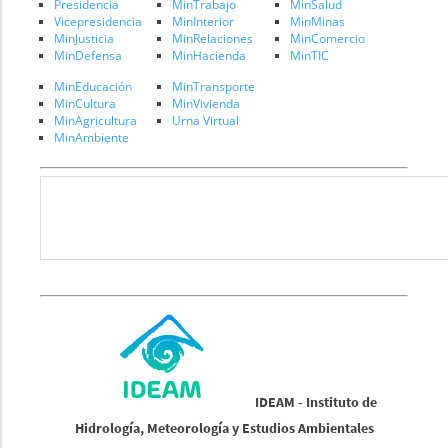
Presidencia
MinTrabajo
MinSalud
Vicepresidencia
MinInterior
MinMinas
MinJusticia
MinRelaciones
MinComercio
MinDefensa
MinHacienda
MinTIC
MinEducación
MinTransporte
MinCultura
MinVivienda
MinAgricultura
Urna Virtual
MinAmbiente
IDEAM - Instituto de
Hidrología, Meteorología y Estudios Ambientales