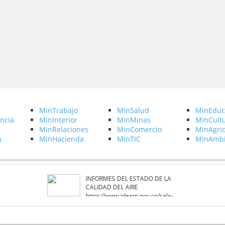
MinTrabajo
MinSalud
MinEduc
ncia
MinInterior
MinMinas
MinCult
MinRelaciones
MinComercio
MinAgric
a
MinHacienda
MinTIC
MinAmbi
INFORMES DEL ESTADO DE LA
CALIDAD DEL AIRE
https://www.ideam.gov.co/sala-
de-prensa/informes/Estado-de-la-
calidad-del-aire